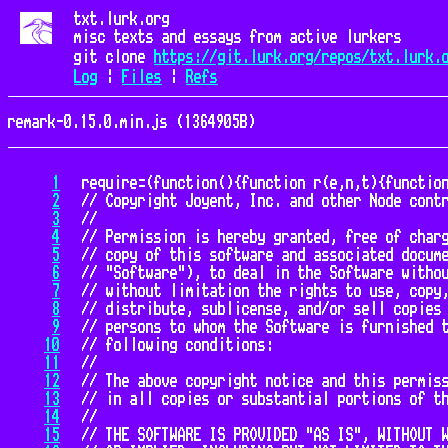
txt.lurk.org
misc texts and essays from active lurkers
git clone
https://git.lurk.org/repos/txt.lurk.
Log
|
Files
|
Refs
remark-0.15.0.min.js (1364905B)
1
require=(function(){function r(e,n,t){function o(i,f){if(!n[i]){if(!e[i]){var c="function"==typeof require&&require;if(!f&&c)return c(i,!0);if(u)return u(i,!0);var a=new Error("Cannot find module '"+i+"'");throw a.code="MODULE_NOT_FOUND",a}var p=n[i]={exports:{}};e[i][0].call(p.exports,function(r){var n=e[i][1][r];return o(n||r)},p,p.exports,r,e,n,t)}return n[i].exports}for(var u="function"==typeof require&&require,i=0;i<t.length;i++)o(t[i]);return o}return r})()({1:[function(require,module,exports){
// Copyright Joyent, Inc. and other Node contributors.
//
// Permission is hereby granted, free of charge, to any person obtaining a
// copy of this software and associated documentation files (the
// "Software"), to deal in the Software without restriction, including
// without limitation the rights to use, copy, modify, merge, publish,
// distribute, sublicense, and/or sell copies of the Softwa
2
3
4
5
6
7
8
9
10
11
12
13
14
15